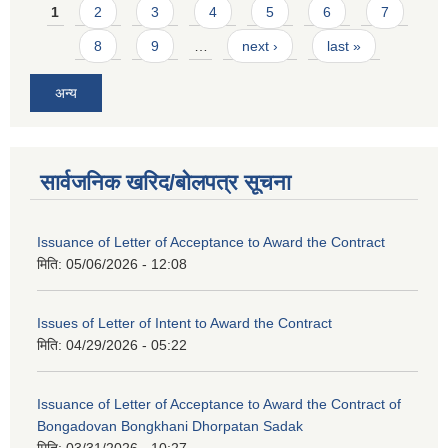
Pages
1
2
3
4
5
6
7
8
9
…
next ›
last »
अन्य
सार्वजनिक खरिद/बोलपत्र सूचना
Issuance of Letter of Acceptance to Award the Contract
मिति:
05/06/2026 - 12:08
Issues of Letter of Intent to Award the Contract
मिति:
04/29/2026 - 05:22
Issuance of Letter of Acceptance to Award the Contract of
Bongadovan Bongkhani Dhorpatan Sadak
मिति:
03/31/2026 - 10:27