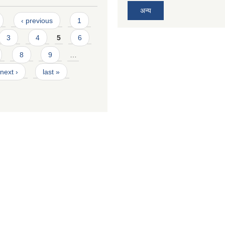
अन्य
‹ previous
1
3
4
5
6
8
9
…
next ›
last »