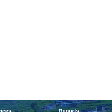
ices
Reports