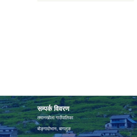
सम्पर्क विवरण
तमानखोला गाउँपालिका
बोङ्गादोभान, बागलुङ