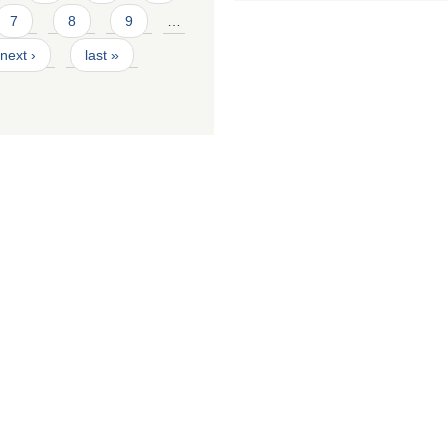
7
8
9
…
next ›
last »