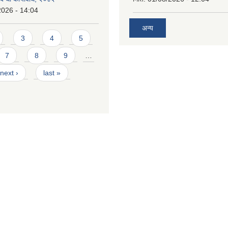
2026 - 14:04
अन्य
3
4
5
7
8
9
…
next ›
last »