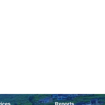
ices
Reports