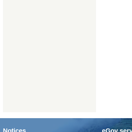
Notices
eGov serv