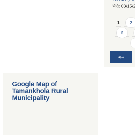
मिति:
03/15/
Pages
1
2
6
अन्य
Google Map of
Tamankhola Rural
Municipality