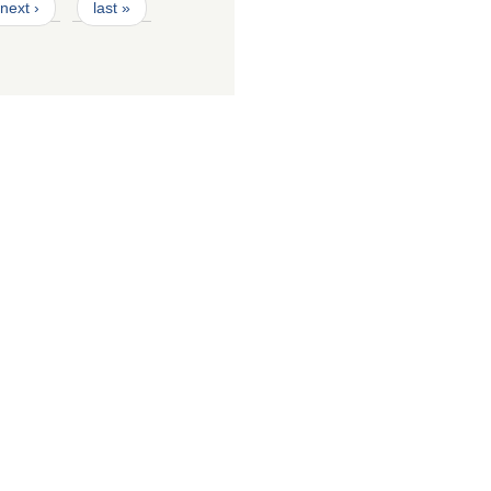
next ›
last »