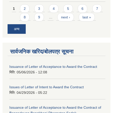
Pages
1
2
3
4
5
6
7
8
9
…
next ›
last »
अन्य
सार्वजनिक खरिद/बोलपत्र सूचना
Issuance of Letter of Acceptance to Award the Contract
मिति:
05/06/2026 - 12:08
Issues of Letter of Intent to Award the Contract
मिति:
04/29/2026 - 05:22
Issuance of Letter of Acceptance to Award the Contract of
Bongadovan Bongkhani Dhorpatan Sadak