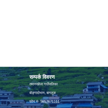
सम्पर्क विवरण
तमानखोला गाउँपालिका
बोङ्गादोभान, बागलुङ
फोन नंः 9857671111