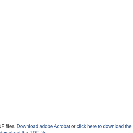
F files.
Download adobe Acrobat
or
click here to download the 
 download the PDF file.