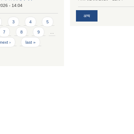
2026 - 14:04
अन्य
3
4
5
7
8
9
…
next ›
last »