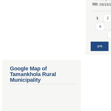
मिति:
03/15/
Pages
1
2
6
अन्य
Google Map of
Tamankhola Rural
Municipality