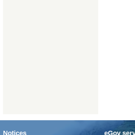
Notices
eGov serv