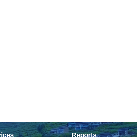
ices
Reports