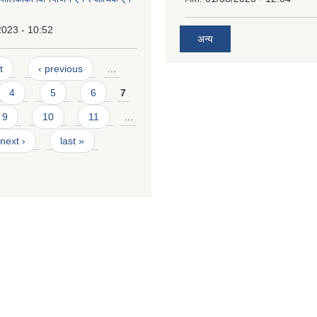
2023 - 10:52
अन्य
t
‹ previous
…
4
5
6
7
9
10
11
…
next ›
last »