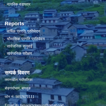
नागरिक वडापत्र
Reports
वार्षिक प्रगति प्रतिवेदन
चौमासिक प्रगति प्रतिवेदन
सार्वजनिक सुनुवाई
सार्वजनिक परीक्षण
सम्पर्क विवरण
तमानखोला गाउँपालिका
बोङ्गादोभान, बागलुङ
फोन नंः 9857671111
Email:
ito.tamankholamun@gmail.com
,