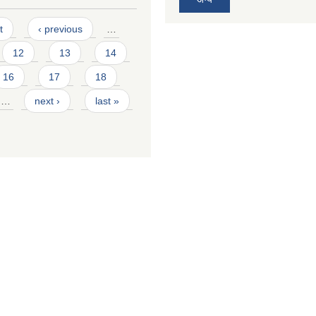
t
‹ previous
…
12
13
14
16
17
18
…
next ›
last »