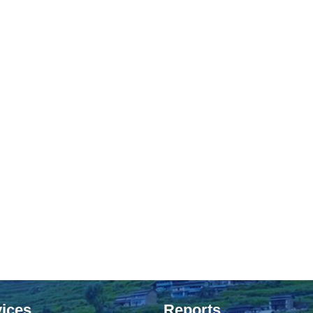
ices
Reports