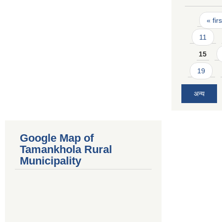
Pages
« firs
11
15
19
अन्य
Google Map of
Tamankhola Rural
Municipality