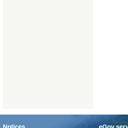
Notices
eGov serv