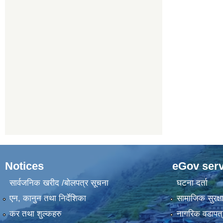
Notices
eGov serv
सार्वजनिक खरीद /बोलपत्र सूचना
घटना दर्ता
एन, कानुन तथा निर्देशिका
सामाजिक सुरक्ष
कर तथा शुल्कहरु
नागरिक वडापत्