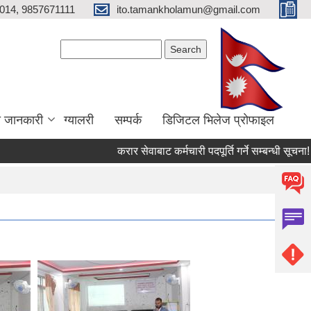
014, 9857671111
ito.tamankholamun@gmail.com
Search form
Search
ा जानकारी
ग्यालरी
सम्पर्क
डिजिटल भिलेज प्राेफाइल
करार सेवाबाट कर्मचारी पदपूर्ति गर्ने सम्बन्धी सूचना!