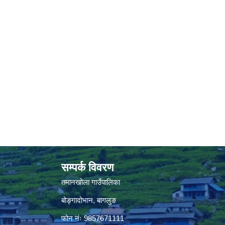
सम्पर्क विवरण
तमानखोला गाउँपालिका
बोङ्गादोभान, बागलुङ
फोन नंः 9857671111