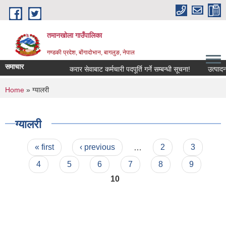
Skip to main content
तमानखोला गाउँपालिका
गण्डकी प्रदेश, बोंगादोभान, बागलुङ, नेपाल
समाचार
करार सेवाबाट कर्मचारी पदपूर्ति गर्ने सम्बन्धी सूचना!
उत्पादनमा आ
You are here
Home
» ग्यालरी
ग्यालरी
Pages
« first
‹ previous
…
2
3
4
5
6
7
8
9
10