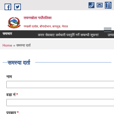
Skip to main content
तमानखोला गाउँपालिका
गण्डकी प्रदेश, बोंगादोभान, बागलुङ, नेपाल
समाचार
करार सेवाबाट कर्मचारी पदपूर्ति गर्ने सम्बन्धी सूचना!
उत्पादनमा
You are here
Home
» समस्या दर्ता
समस्या दर्ता
नाम
वडा नं
*
प्रकार
*