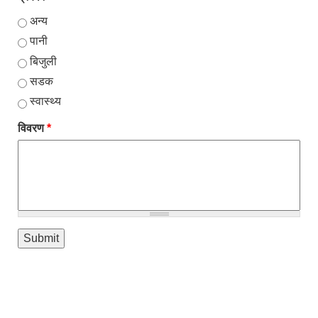
अन्य
पानी
बिजुली
सडक
स्वास्थ्य
विवरण
*