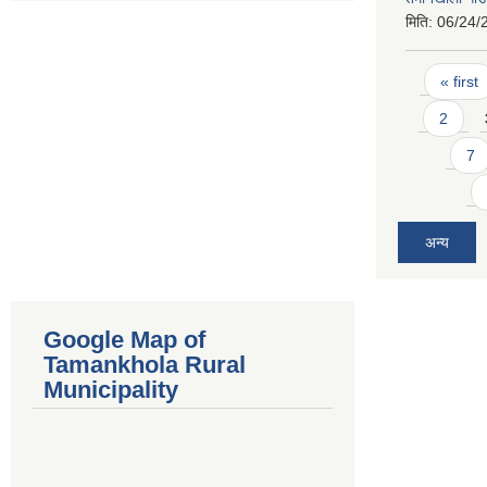
मिति:
06/24/
Pages
« first
2
7
अन्य
Google Map of
Tamankhola Rural
Municipality