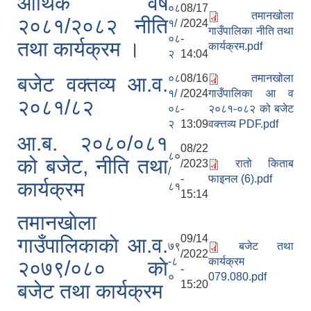
आर्थिक वर्ष
०८
08/17
तमानखोला
२०८१/२०८२ नीति
१/
/2024
गाउँपालिका नीति तथा
०८
-
तथा कार्यक्रम ।
कार्यक्रम.pdf
२
14:04
०८
08/16
तमानखोला
बजेट वक्तव्य आ.व.
१/
/2024
गाउँपालिका आ व
२०८१/८२
०८
-
२०८१-०८२ को बजेट
२
13:09
वक्त्तव्य PDF.pdf
आ.ब. २०८०/०८१
08/22
८०
को बजेट, नीति तथा
/2023
रातो किताब
/
-
फाइनल (6).pdf
कार्यक्रम
८१
15:14
तमानखाेला
09/14
गाउँपालिकाकाे आ.व.
७९
बजेट तथा
/2022
-८
कार्यक्रम
२०७९/०८० काे
-
०
079.080.pdf
15:20
बजेट तथा कार्यक्रम