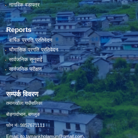
नागरिक वडापत्र
Reports
वार्षिक प्रगति प्रतिवेदन
चौमासिक प्रगति प्रतिवेदन
सार्वजनिक सुनुवाई
सार्वजनिक परीक्षण
सम्पर्क विवरण
तमानखोला गाउँपालिका
बोङ्गादोभान, बागलुङ
फोन नंः 9857671111
Email:
ito.tamankholamun@gmail.com
,