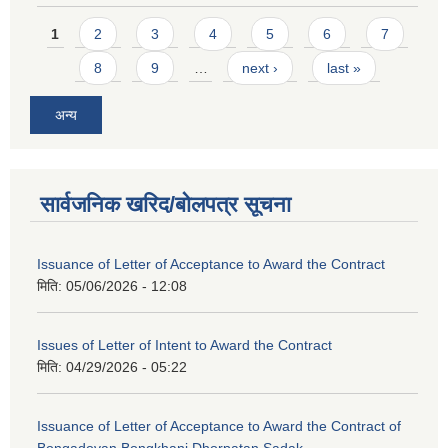
Pages
1
2
3
4
5
6
7
8
9
…
next ›
last »
अन्य
सार्वजनिक खरिद/बोलपत्र सूचना
Issuance of Letter of Acceptance to Award the Contract
मिति:
05/06/2026 - 12:08
Issues of Letter of Intent to Award the Contract
मिति:
04/29/2026 - 05:22
Issuance of Letter of Acceptance to Award the Contract of
Bongadovan Bongkhani Dhorpatan Sadak