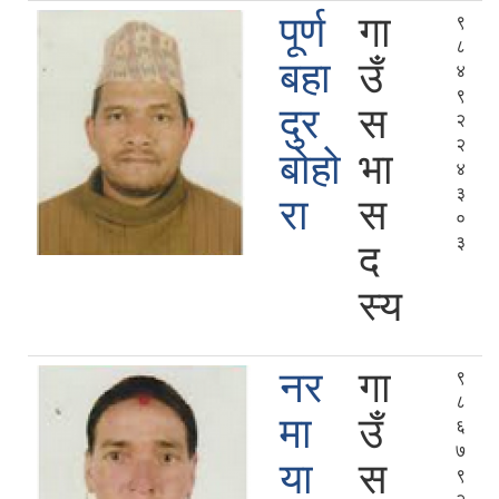
पूर्ण
गा
९
८
बहा
उँ
४
९
दुर
स
२
२
बोहो
भा
४
३
रा
स
०
३
द
स्य
नर
गा
९
८
मा
उँ
६
७
या
स
९