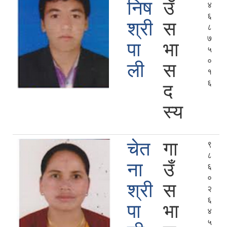
निष
उँ
४
६
श्री
स
८
७
पा
भा
५
०
ली
स
१
६
द
स्य
चेत
गा
९
८
ना
उँ
६
०
श्री
स
२
६
पा
भा
४
५