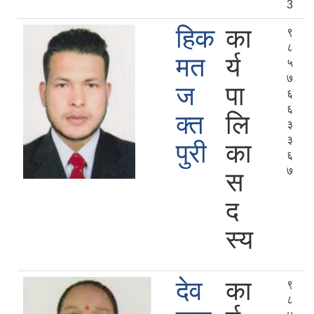
3
हिक
का
९
८
मत
र्य
५
७
ज
पा
६
६
क्त
लि
३
३
पुरी
का
६
७
स
द
स्य
देव
का
९
८