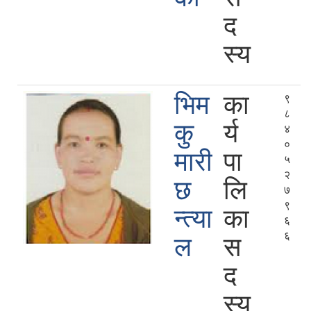
द
स्य
भिम
का
९
८
कु
र्य
४
०
मारी
पा
५
२
छ
लि
७
९
न्त्या
का
६
६
ल
स
द
स्य