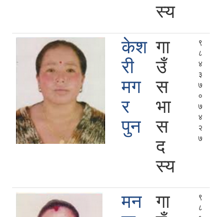
स्य
केश
गा
९
८
री
उँ
४
३
मग
स
७
०
र
भा
७
४
पुन
स
२
७
द
स्य
मन
गा
९
८