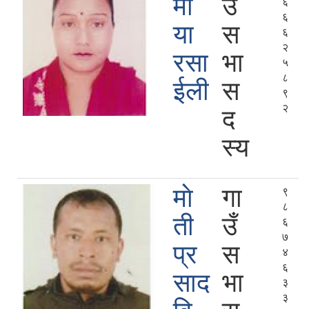
मा
उँ
६
६
या
स
६
२
रसा
भा
५
८
ईली
स
९
२
द
स्य
माे
गा
९
८
ती
उँ
६
७
प्र
स
४
६
साद
भा
३
३