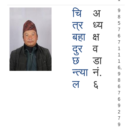
चि
अ
9
8
त्र
ध्य
5
7
बहा
क्ष
6
7
दुर
व
1
1
छ
डा
1
6,
न्त्या
नं.
9
8
ल
६
6
7
6
9
2
7
9