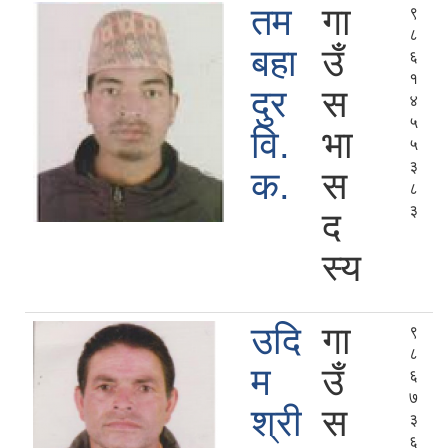
तम
गा
९
८
बहा
उँ
६
१
दुर
स
४
५
वि.
भा
५
३
क.
स
८
३
द
स्य
उदि
गा
९
८
म
उँ
६
७
श्री
स
३
६