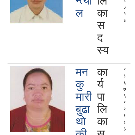
न्त्या
लि
८
३
ल
का
१
३
स
द
स्य
मन
का
९
८
कु
र्य
६
७
मारी
पा
६
९
बुढा
लि
९
९
थाे
का
८
३
की
स