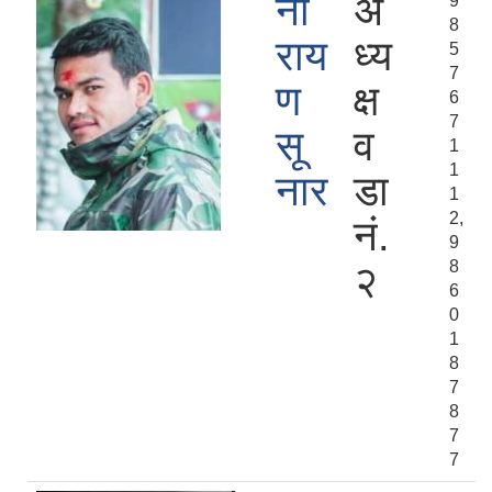
ना
अ
9
8
राय
ध्य
5
7
ण
क्ष
6
7
सू
व
1
1
नार
डा
1
2,
नं.
9
8
२
6
0
1
8
7
8
7
7