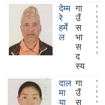
देम्म
गा
९
८
रे
उँ
६
१
हर्मे
स
१
८
ल
भा
३
१
स
१
२
द
स्य
दाल
गा
९
८
मा
उँ
६
०
या
स
५