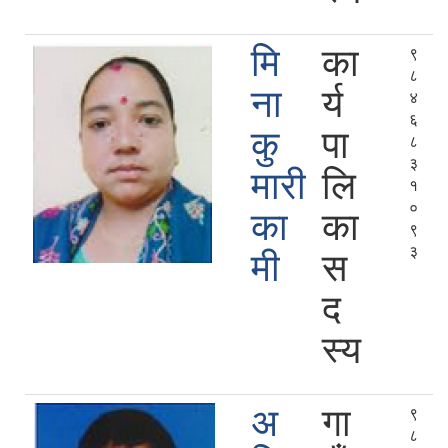
मि
का
९
८
ना
र्य
४
६
कु
पा
८
३
मारी
लि
१
०
का
का
९
३
मी
स
द
स्य
अ
गा
९
८