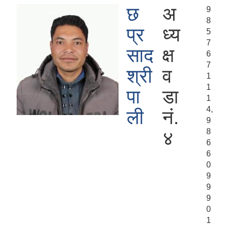
छ
अ
9
8
प्र
ध्य
5
7
साद
क्ष
6
7
श्री
व
1
1
पा
डा
1
4,
ली
नं.
9
8
४
6
6
0
9
9
9
0
1