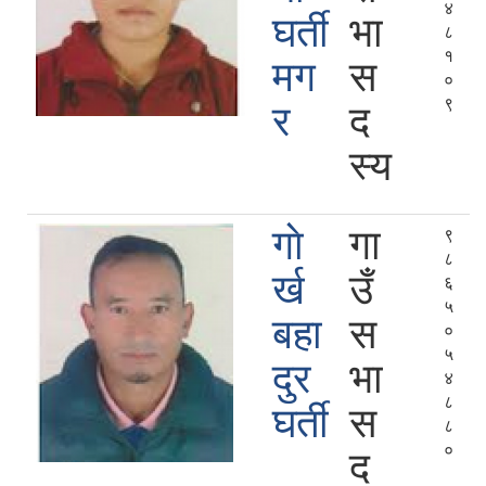
४
घर्ती
भा
८
१
मग
स
०
९
र
द
स्य
गाे
गा
९
८
र्ख
उँ
६
५
बहा
स
०
५
दुर
भा
४
८
घर्ती
स
८
०
द