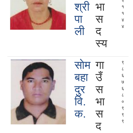
२
श्री
भा
१
१
पा
स
४
४
ली
द
स्य
साेम
गा
९
८
बहा
उँ
६
७
दुर
स
६
८
वि.
भा
०
९
क.
स
९
९
द