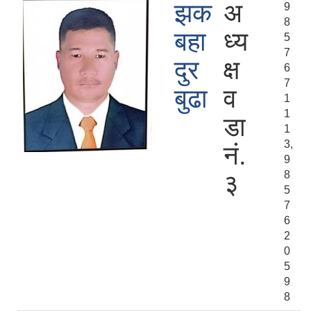
झक
अ
9
8
बहा
ध्य
5
7
दुर
क्ष
6
7
बुढा
व
1
1
डा
1
3,
नं.
9
8
३
5
7
6
2
0
5
9
8