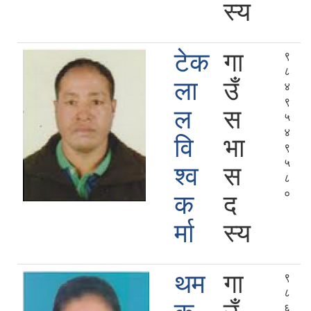
स्य
टेक
गा
९
८
ला
उँ
४
९
ल
स
५
४
वि
भा
९
५
श्व
स
८
०
क
द
र्मा
स्य
थम
गा
९
८
६