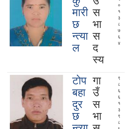
कु
उँ
०
मारी
स
१
३
छ
भा
८
७
न्त्या
स
६
४
ल
द
स्य
टाेप
गा
९
८
बहा
उँ
६
६
दुर
स
१
३
छ
भा
९
८
न्त्या
स
६