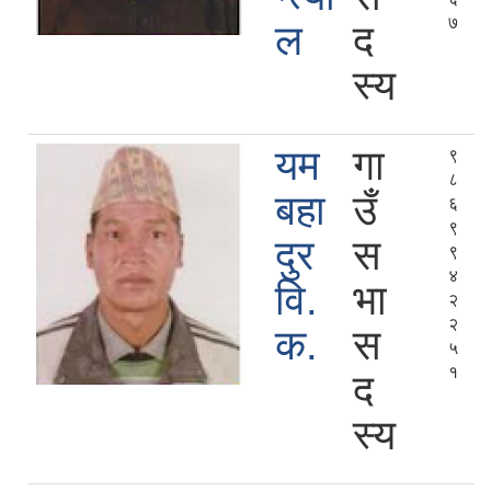
७
ल
द
स्य
यम
गा
९
८
बहा
उँ
६
९
दुर
स
९
४
वि.
भा
२
२
क.
स
५
१
द
स्य