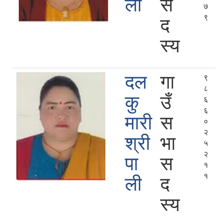
ली
स
७
९
द
स्य
दल
गा
९
८
कु
उँ
६
६
मारी
स
०
२
श्री
भा
५
२
पा
स
१
१
ली
द
स्य