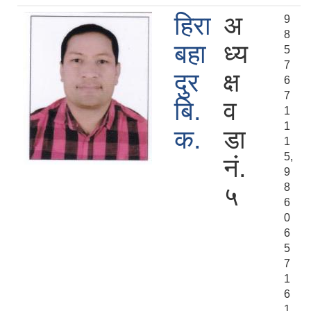
हिरा
अ
9
8
बहा
ध्य
5
7
दुर
क्ष
6
7
बि‍.
व
1
1
क.
डा
1
5,
नं.
9
8
५
6
0
6
5
7
1
6
1