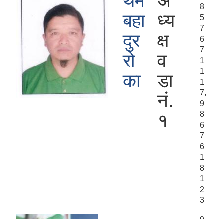
थम
अ
8
बहा
ध्य
5
7
दुर
क्ष
6
7
रो
व
1
1
का
डा
1
7,
नं.
9
8
१
6
7
6
1
8
1
2
3