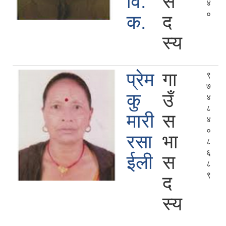
वि.
स
४
०
क.
द
स्य
प्रेम
गा
९
७
कु
उँ
४
८
मारी
स
४
०
रसा
भा
८
६
ईली
स
८
९
द
स्य