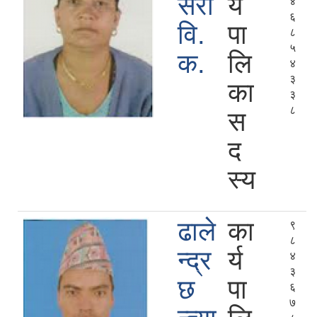
सरा
र्य
४
६
वि.
पा
८
५
क.
लि
४
३
का
३
८
स
द
स्य
ढाले
का
९
८
न्द्र
र्य
४
३
छ
पा
६
७