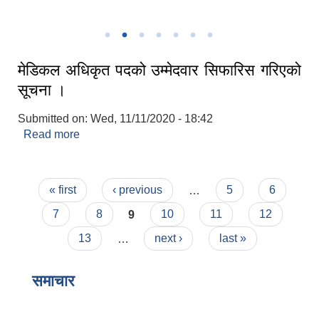
बराह ताल
अध्यक्ष ज्यूले ले शपथ ग्रहण गर्दै
तमानखोला गाउँपालिकाको गाउँ सभा, २०७९ को सातौं अधिवेशन
मेडिकल अधिकृत पदको उम्मेदवार सिफारिस गरिएको
सूचना ।
Submitted on:
Wed, 11/11/2020 - 18:42
Read more
about मेडिकल अधिकृत पदको उम्मेदवार सिफारिस गरिएको
सूचना ।
Pages
« first
‹ previous
…
5
6
7
8
9
10
11
12
13
…
next ›
last »
समाचार