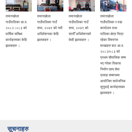
तमानखोला
तमानखोला
तमानखोला
तमानखोला
गाउँपालिका आ.व.
गाउँपालिका गाउँ
गाउँपालिका गाउँ
गाउँपालिका र वडा
२०८२।०८३ को
सभा, २०७९ को नवौ
सभा, २०७९ को
कार्यालय तथा
वार्षिक समिक्षा
अधिवेशनका केहि
सातौँ अधिवेशनको
पालिका क्षेत्र भित्र
कार्यक्रमका केहि
झलकहरु ।
केही झलकहरु ।
रहेका विषयगत
झलकहरु ।
शाखाहरु बाट आ.व.
२०८२/०८३ को
प्रथम चौमासिक सम्म
भए गरेका विकास
निर्माण एवम् सेवा
प्रवाह सम्बन्धमा
आयोजित सार्वजनिक
सुनुवाई कार्यक्रमका
झलकहरु ।
सूचनाहरु