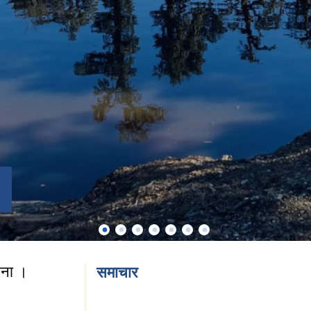
चना ।
समाचार