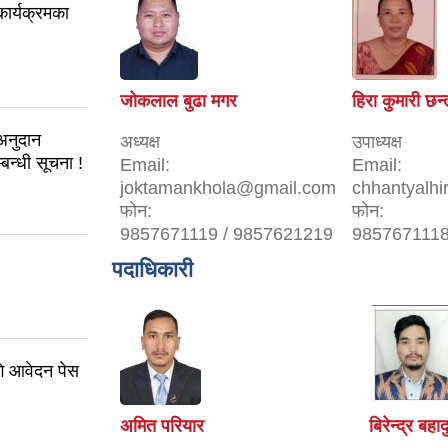
कार्यक्रमका
जोकलाल बुढा मगर
हिरा कुमारी छन्
अनुदान
अध्यक्ष
उपाध्यक्ष
्बन्धी सूचना !
Email:
Email:
joktamankhola@gmail.com
chhantyalh
फोन:
फोन:
9857671119 / 9857621219
9857671118
पदाधिकारी
गि आवेदन पेस
अमित परियार
बिरेन्द्र बह