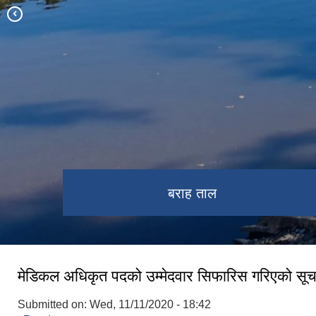
बोंगादोभान को बिचमा तमानखोला
गाउँपालिकाको नवनिर्मित प्रशासकीय भवन
तमानखोला गाउँपालिकाको प्रशासकीय भवन
जनप्रतिनिधि र कर्मचारीहरु
मालुवा भिरकाे रमणीय दृश्य
तमानखोला गाउँपालिकाको गाउँ सभा, २०७९
अध्यक्ष ज्यूले ले शपथ ग्रहण गर्दै
को सातौं अधिवेशन
बराह ताल
मेडिकल अधिकृत पदको उम्मेदवार सिफारिस गरिएको सू
Submitted on:
Wed, 11/11/2020 - 18:42