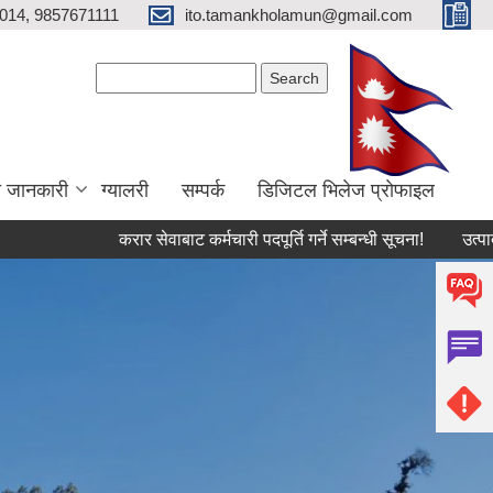
014, 9857671111
ito.tamankholamun@gmail.com
Search form
Search
ा जानकारी
ग्यालरी
सम्पर्क
डिजिटल भिलेज प्राेफाइल
करार सेवाबाट कर्मचारी पदपूर्ति गर्ने सम्बन्धी सूचना!
उत्पादनमा आधारि