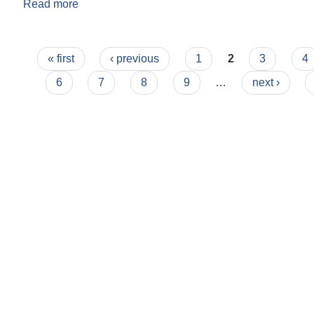
Read more
about सेवाहरु
Pages
« first
‹ previous
1
2
3
4
6
7
8
9
…
next ›