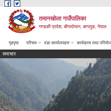
Skip to main content
तमानखोला गाउँपालिका
गण्डकी प्रदेश, बोंगादोभान, बागलुङ, नेपाल
गृहपृष्ठ
परिचय
वडा कार्यालयहरु
कार्यक्रम तथा परियो
समाचार