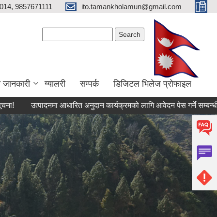
014, 9857671111
ito.tamankholamun@gmail.com
Search form
Search
ा जानकारी
ग्यालरी
सम्पर्क
डिजिटल भिलेज प्राेफाइल
त्पादनमा आधारित अनुदान कार्यक्रमको लागि आवेदन पेस गर्ने सम्बन्धी सूचना !