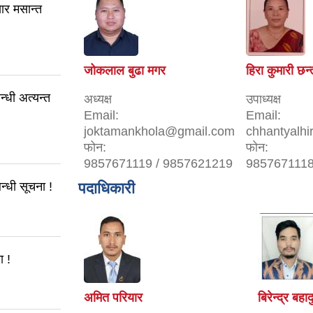
ार मसान्त
जोकलाल बुढा मगर
हिरा कुमारी छन्
्धी अत्यन्त
अध्यक्ष
उपाध्यक्ष
Email:
Email:
joktamankhola@gmail.com
chhantyalh
फोन:
फोन:
9857671119 / 9857621219
9857671118
्धी सूचना !
पदाधिकारी
ा !
अमित परियार
बिरेन्द्र बह