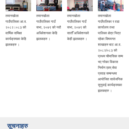
तमानखोला
तमानखोला
तमानखोला
तमानखोला
गाउँपालिका आ.व.
गाउँपालिका गाउँ
गाउँपालिका गाउँ
गाउँपालिका र वडा
२०८२।०८३ को
सभा, २०७९ को नवौ
सभा, २०७९ को
कार्यालय तथा
वार्षिक समिक्षा
अधिवेशनका केहि
सातौँ अधिवेशनको
पालिका क्षेत्र भित्र
कार्यक्रमका केहि
झलकहरु ।
केही झलकहरु ।
रहेका विषयगत
झलकहरु ।
शाखाहरु बाट आ.व.
२०८२/०८३ को
प्रथम चौमासिक सम्म
भए गरेका विकास
निर्माण एवम् सेवा
प्रवाह सम्बन्धमा
आयोजित सार्वजनिक
सुनुवाई कार्यक्रमका
झलकहरु ।
सूचनाहरु