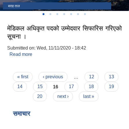
बराह ताल
अध्यक्ष ज्यूले ले शपथ ग्रहण गर्दै
तमानखोला गाउँपालिकाको गाउँ सभा, २०७९ को सातौं अधिवेशन
मेडिकल अधिकृत पदको उम्मेदवार सिफारिस गरिएको
सूचना ।
Submitted on:
Wed, 11/11/2020 - 18:42
Read more
about मेडिकल अधिकृत पदको उम्मेदवार सिफारिस गरिएको
सूचना ।
Pages
« first
‹ previous
…
12
13
14
15
16
17
18
19
20
next ›
last »
समाचार